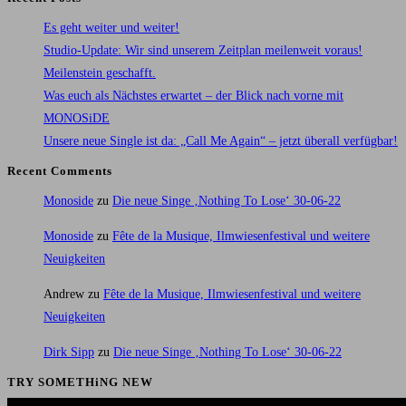
Es geht weiter und weiter!
Studio-Update: Wir sind unserem Zeitplan meilenweit voraus!
Meilenstein geschafft.
Was euch als Nächstes erwartet – der Blick nach vorne mit
MONOSiDE
Unsere neue Single ist da: „Call Me Again“ – jetzt überall verfügbar!
Recent Comments
Monoside
zu
Die neue Singe ‚Nothing To Lose‘ 30-06-22
Monoside
zu
Fête de la Musique, Ilmwiesenfestival und weitere
Neuigkeiten
Andrew
zu
Fête de la Musique, Ilmwiesenfestival und weitere
Neuigkeiten
Dirk Sipp
zu
Die neue Singe ‚Nothing To Lose‘ 30-06-22
TRY SOMETHiNG NEW