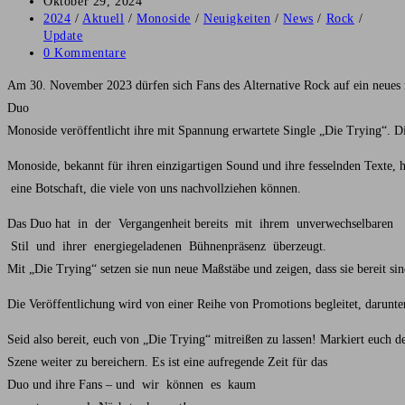
Autor:
Beitrag
Oktober 29, 2024
veröffentlicht:
Beitrags-
2024
/
Aktuell
/
Monoside
/
Neuigkeiten
/
News
/
Rock
/
Kategorie:
Update
Beitrags-
0 Kommentare
Kommentare:
Am 30. November 2023 dürfen sich Fans des Alternative Rock auf ein neues 
Duo
Monoside veröffentlicht ihre mit Spannung erwartete Single „Die Trying“. Di
Monoside, bekannt für ihren einzigartigen Sound und ihre fesselnden Texte, 
eine Botschaft, die viele von uns nachvollziehen können.
Das Duo hat in der Vergangenheit bereits mit ihrem unverwechselbaren
Stil und ihrer energiegeladenen Bühnenpräsenz überzeugt.
Mit „Die Trying“ setzen sie nun neue Maßstäbe und zeigen, dass sie bereit si
Die Veröffentlichung wird von einer Reihe von Promotions begleitet, darunter
Seid also bereit, euch von „Die Trying“ mitreißen zu lassen! Markiert euch
Szene weiter zu bereichern. Es ist eine aufregende Zeit für das
Duo und ihre Fans – und wir können es kaum