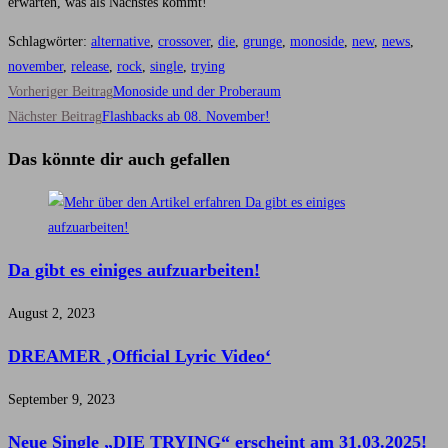
erwarten, was als Nächstes kommt!
Schlagwörter
:
alternative
,
crossover
,
die
,
grunge
,
monoside
,
new
,
news
,
november
,
release
,
rock
,
single
,
trying
Weitere
Vorheriger Beitrag
Monoside und der Proberaum
Artikel
Nächster Beitrag
Flashbacks ab 08. November!
ansehen
Das könnte dir auch gefallen
Da gibt es einiges aufzuarbeiten!
August 2, 2023
DREAMER ‚Official Lyric Video‘
September 9, 2023
Neue Single „DIE TRYING“ erscheint am 31.03.2025!