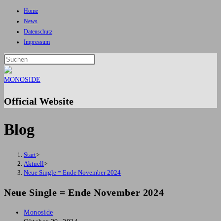
Home
Zum
News
Inhalt
Datenschutz
springen
Impressum
Press
Escape
to
close
Official Website
the
search
Blog
panel.
Start
>
Aktuell
>
Neue Single = Ende November 2024
Neue Single = Ende November 2024
Beitrags-
Monoside