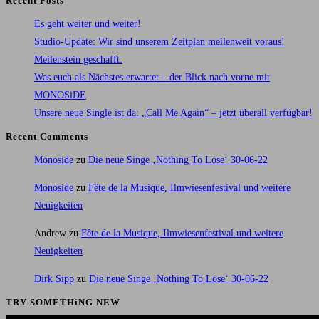
Recent Posts
Es geht weiter und weiter!
Studio-Update: Wir sind unserem Zeitplan meilenweit voraus!
Meilenstein geschafft.
Was euch als Nächstes erwartet – der Blick nach vorne mit
MONOSiDE
Unsere neue Single ist da: „Call Me Again“ – jetzt überall verfügbar!
Recent Comments
Monoside
zu
Die neue Singe ‚Nothing To Lose‘ 30-06-22
Monoside
zu
Fête de la Musique, Ilmwiesenfestival und weitere
Neuigkeiten
Andrew
zu
Fête de la Musique, Ilmwiesenfestival und weitere
Neuigkeiten
Dirk Sipp
zu
Die neue Singe ‚Nothing To Lose‘ 30-06-22
TRY SOMETHiNG NEW