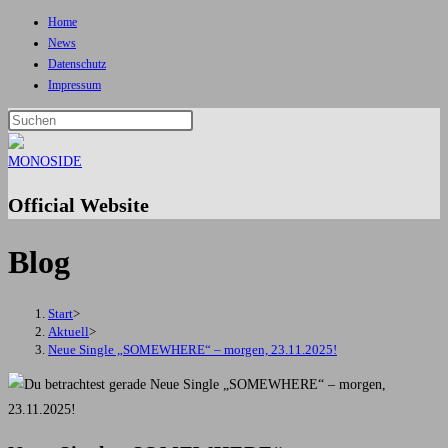
Home
Zum
News
Inhalt
Datenschutz
springen
Impressum
Press
Escape
to
close
Official Website
the
search
Blog
panel.
Start
>
Aktuell
>
Neue Single „SOMEWHERE“ – morgen, 23.11.2025!