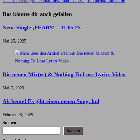
Artikel
Nächster Beitrag
Manchmal muss man loslassen, um anzukommen. 🖤
ansehen
Das könnte dir auch gefallen
Neue Single ‚FEARS‘ – 31.05.25 –
Mai 25, 2025
Die neuen Mix(es) & Nothing To Lose Lyrics Video
Mai 7, 2023
Ab heute! Es gibt einen neuen Song. lml
Februar 28, 2025
Suchen
Suchen