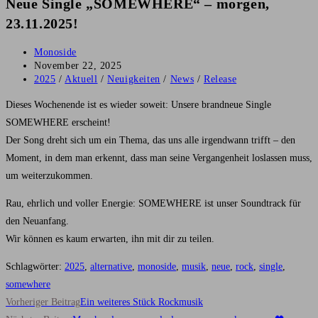
Neue Single „SOMEWHERE“ – morgen,
23.11.2025!
Beitrags-
Monoside
Autor:
Beitrag
November 22, 2025
veröffentlicht:
Beitrags-
2025
/
Aktuell
/
Neuigkeiten
/
News
/
Release
Kategorie:
Dieses Wochenende ist es wieder soweit: Unsere brandneue Single
SOMEWHERE erscheint!
Der Song dreht sich um ein Thema, das uns alle irgendwann trifft – den
Moment, in dem man erkennt, dass man seine Vergangenheit loslassen muss,
um weiterzukommen.
Rau, ehrlich und voller Energie: SOMEWHERE ist unser Soundtrack für
den Neuanfang.
Wir können es kaum erwarten, ihn mit dir zu teilen.
Schlagwörter
:
2025
,
alternative
,
monoside
,
musik
,
neue
,
rock
,
single
,
somewhere
Weitere
Vorheriger Beitrag
Ein weiteres Stück Rockmusik