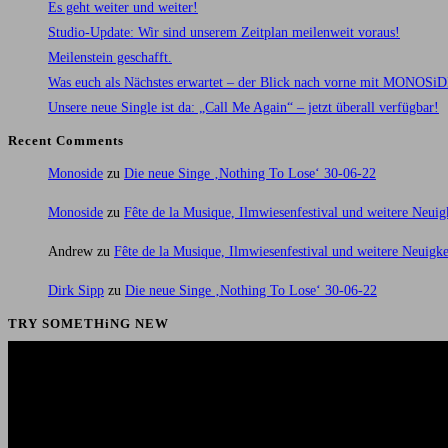
Es geht weiter und weiter!
Studio-Update: Wir sind unserem Zeitplan meilenweit voraus!
Meilenstein geschafft.
Was euch als Nächstes erwartet – der Blick nach vorne mit MONOSi
Unsere neue Single ist da: „Call Me Again“ – jetzt überall verfügbar!
Recent Comments
Monoside
zu
Die neue Singe ‚Nothing To Lose‘ 30-06-22
Monoside
zu
Fête de la Musique, Ilmwiesenfestival und weitere Neuig
Andrew
zu
Fête de la Musique, Ilmwiesenfestival und weitere Neuigke
Dirk Sipp
zu
Die neue Singe ‚Nothing To Lose‘ 30-06-22
TRY SOMETHiNG NEW