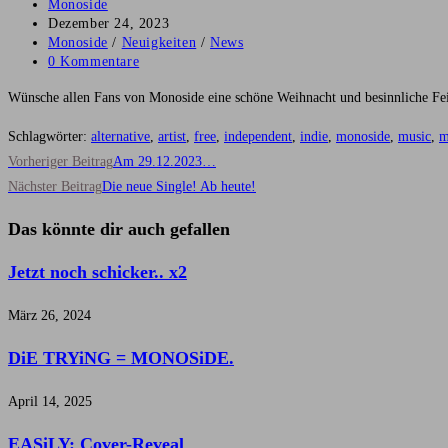
Beitrags-
Monoside
Autor:
Beitrag
Dezember 24, 2023
veröffentlicht:
Beitrags-
Monoside
/
Neuigkeiten
/
News
Kategorie:
Beitrags-
0 Kommentare
Kommentare:
Wünsche allen Fans von Monoside eine schöne Weihnacht und besinnliche F
Schlagwörter
:
alternative
,
artist
,
free
,
independent
,
indie
,
monoside
,
music
,
m
Weitere
Vorheriger Beitrag
Am 29.12.2023…
Artikel
Nächster Beitrag
Die neue Single! Ab heute!
ansehen
Das könnte dir auch gefallen
Jetzt noch schicker.. x2
März 26, 2024
DiE TRYiNG = MONOSiDE.
April 14, 2025
EASiLY: Cover-Reveal