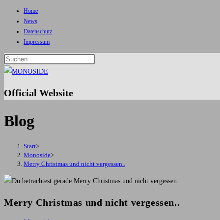
Home
Zum
News
Inhalt
Datenschutz
springen
Impressum
Press
Escape
to
Official Website
close
the
Blog
search
panel.
Start
>
Monoside
>
Merry Christmas und nicht vergessen..
Merry Christmas und nicht vergessen..