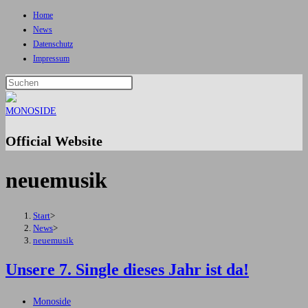
Home
Zum
News
Inhalt
Datenschutz
springen
Impressum
Press
Escape
to
close
Official Website
the
search
neuemusik
panel.
Start
>
News
>
neuemusik
Unsere 7. Single dieses Jahr ist da!
Beitrags-
Monoside