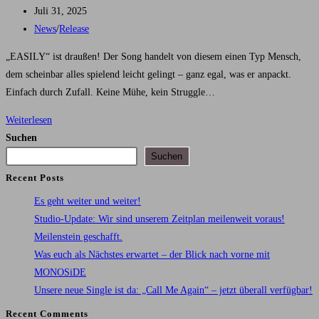
Autor:
Beitrag
Juli 31, 2025
veröffentlicht:
Beitrags-
News
/
Release
Kategorie:
„EASILY“ ist draußen! Der Song handelt von diesem einen Typ Mensch,
dem scheinbar alles spielend leicht gelingt – ganz egal, was er anpackt.
Einfach durch Zufall. Keine Mühe, kein Struggle…
Unsere
Weiterlesen
7.
Suchen
Single
Suchen
dieses
Recent Posts
Jahr
Es geht weiter und weiter!
ist
Studio-Update: Wir sind unserem Zeitplan meilenweit voraus!
da!
Meilenstein geschafft.
Was euch als Nächstes erwartet – der Blick nach vorne mit
MONOSiDE
Unsere neue Single ist da: „Call Me Again“ – jetzt überall verfügbar!
Recent Comments