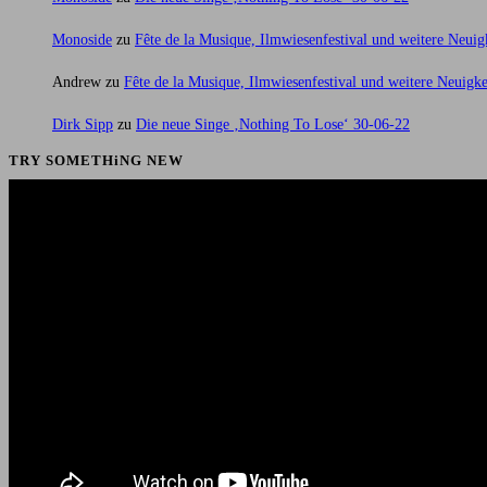
Monoside
zu
Fête de la Musique, Ilmwiesenfestival und weitere Neuig
Andrew
zu
Fête de la Musique, Ilmwiesenfestival und weitere Neuigke
Dirk Sipp
zu
Die neue Singe ‚Nothing To Lose‘ 30-06-22
TRY SOMETHiNG NEW