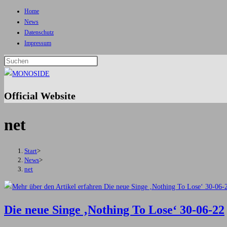
Home
Zum
News
Inhalt
Datenschutz
springen
Impressum
Press
Escape
to
Official Website
close
the
net
search
panel.
Start
>
News
>
net
Die neue Singe ‚Nothing To Lose‘ 30-06-22