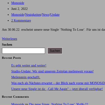
Beitrags-
Monoside
Autor:
Beitrag
Juni 2, 2022
veröffentlicht:
Beitrags-
Monoside
/
Neuigkeiten
/
News
/
Update
Kategorie:
Beitrags-
2 Kommentare
Kommentare:
Am 30.06.22. erscheint unsere neue Single ‘Nothing To Lose‘. Für uns ist da
Die
Weiterlesen
neue
Suchen
Singe
Suchen
‚Nothing
Recent Posts
To
Es geht weiter und weiter!
Lose‘
Studio-Update: Wir sind unserem Zeitplan meilenweit voraus!
30-
Meilenstein geschafft.
06-
Was euch als Nächstes erwartet – der Blick nach vorne mit MONOSi
22
Unsere neue Single ist da: „Call Me Again“ – jetzt überall verfügbar!
Recent Comments
Monoside
zu
Die neue Singe ‚Nothing To Lose‘ 30-06-22