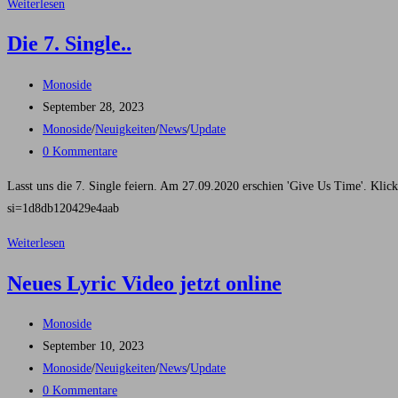
Extrem
Weiterlesen
wichtiger
Die 7. Single..
Beitrag!
Und
Beitrags-
Monoside
ein
Autor:
Beitrag
September 28, 2023
dickes
veröffentlicht:
Beitrags-
Monoside
/
Neuigkeiten
/
News
/
Update
Dankeschön.
Kategorie:
Beitrags-
0 Kommentare
Kommentare:
Lasst uns die 7. Single feiern. Am 27.09.2020 erschien 'Give Us Time'. Kl
si=1d8db120429e4aab
Die
Weiterlesen
7.
Neues Lyric Video jetzt online
Single..
Beitrags-
Monoside
Autor:
Beitrag
September 10, 2023
veröffentlicht:
Beitrags-
Monoside
/
Neuigkeiten
/
News
/
Update
Kategorie:
Beitrags-
0 Kommentare