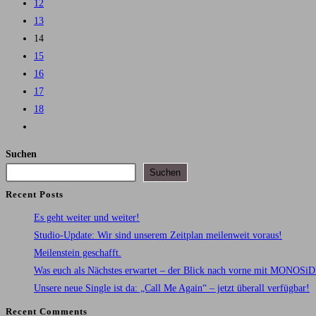
12
13
14
15
16
17
18
Zur
nächsten
Suchen
Seite
Suchen
Recent Posts
Es geht weiter und weiter!
Studio-Update: Wir sind unserem Zeitplan meilenweit voraus!
Meilenstein geschafft.
Was euch als Nächstes erwartet – der Blick nach vorne mit MONOSi
Unsere neue Single ist da: „Call Me Again“ – jetzt überall verfügbar!
Recent Comments