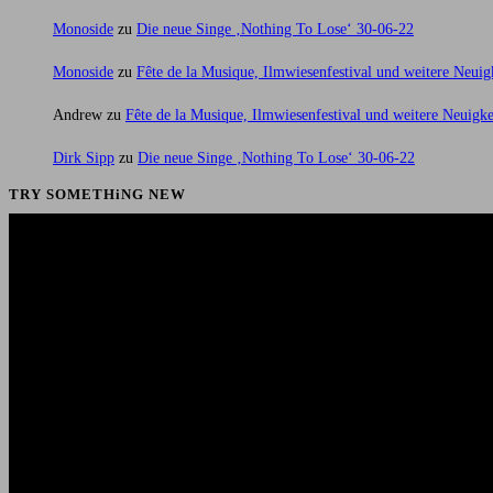
Monoside
zu
Die neue Singe ‚Nothing To Lose‘ 30-06-22
Monoside
zu
Fête de la Musique, Ilmwiesenfestival und weitere Neuig
Andrew
zu
Fête de la Musique, Ilmwiesenfestival und weitere Neuigke
Dirk Sipp
zu
Die neue Singe ‚Nothing To Lose‘ 30-06-22
TRY SOMETHiNG NEW