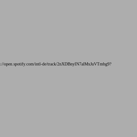
ttps://open.spotify.com/intl-de/track/2nXDBnyIN7alMxJuVTmbg9?