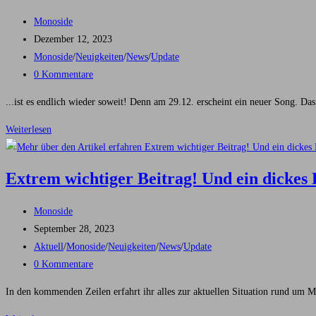
Beitrags-
Monoside
Autor:
Beitrag
Dezember 12, 2023
veröffentlicht:
Beitrags-
Monoside
/
Neuigkeiten
/
News
/
Update
Kategorie:
Beitrags-
0 Kommentare
Kommentare:
...ist es endlich wieder soweit! Denn am 29.12. erscheint ein neuer Song. Da
Am
Weiterlesen
29.12.2023…
Extrem wichtiger Beitrag! Und ein dickes
Beitrags-
Monoside
Autor:
Beitrag
September 28, 2023
veröffentlicht:
Beitrags-
Aktuell
/
Monoside
/
Neuigkeiten
/
News
/
Update
Kategorie:
Beitrags-
0 Kommentare
Kommentare:
In den kommenden Zeilen erfahrt ihr alles zur aktuellen Situation rund um M