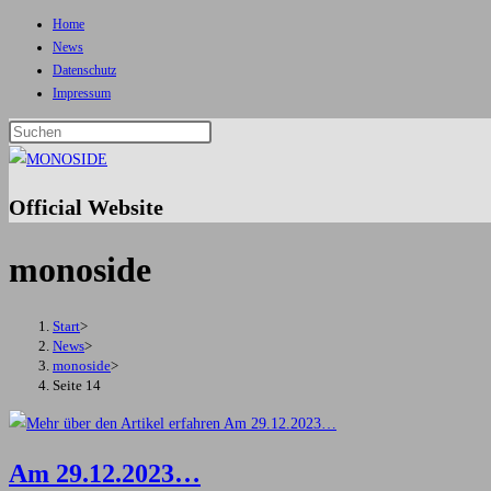
Home
Zum
News
Inhalt
Datenschutz
springen
Impressum
Press
Escape
to
Official Website
close
the
monoside
search
panel.
Start
>
News
>
monoside
>
Seite 14
Am 29.12.2023…