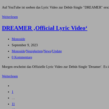
Kommentare:
Auf YouTube ist soeben das Lyric Video zur Debüt-Single "DREAMER" ersch
Neues
Weiterlesen
Lyric
DREAMER ‚Official Lyric Video‘
Video
jetzt
Beitrags-
Monoside
online
Autor:
Beitrag
September 9, 2023
veröffentlicht:
Beitrags-
Monoside
/
Neuigkeiten
/
News
/
Update
Kategorie:
Beitrags-
0 Kommentare
Kommentare:
Morgen erscheint das Offizielle Lyric Video zur Debüt-Single 'Dreamer'. Es i
DREAMER
Weiterlesen
‚Official
Zur
Lyric
vorherigen
1
Video‘
Seite
…
11