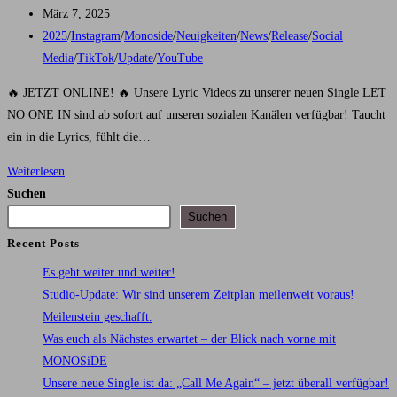
Autor:
Beitrag
März 7, 2025
veröffentlicht:
Beitrags-
2025
/
Instagram
/
Monoside
/
Neuigkeiten
/
News
/
Release
/
Social
Kategorie:
Media
/
TikTok
/
Update
/
YouTube
🔥 JETZT ONLINE! 🔥 Unsere Lyric Videos zu unserer neuen Single LET
NO ONE IN sind ab sofort auf unseren sozialen Kanälen verfügbar! Taucht
ein in die Lyrics, fühlt die…
LET
Weiterlesen
NO
Suchen
ONE
Suchen
IN
Recent Posts
–
Es geht weiter und weiter!
Lyrics
Studio-Update: Wir sind unserem Zeitplan meilenweit voraus!
Meilenstein geschafft.
Was euch als Nächstes erwartet – der Blick nach vorne mit
MONOSiDE
Unsere neue Single ist da: „Call Me Again“ – jetzt überall verfügbar!