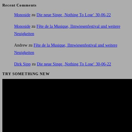
Recent Comments
Monoside
zu
Die neue Singe ‚Nothing To Lose‘ 30-06-22
Monoside
zu
Fête de la Musique, Ilmwiesenfestival und weitere
Neuigkeiten
Andrew
zu
Fête de la Musique, Ilmwiesenfestival und weitere
Neuigkeiten
Dirk Sipp
zu
Die neue Singe ‚Nothing To Lose‘ 30-06-22
TRY SOMETHiNG NEW