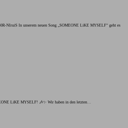
JgoIb0R-NIruiS In unserem neuen Song „SOMEONE LiKE MYSELF“ geht es
e SOMEONE LiKE MYSELF! 🎶✨ Wir haben in den letzten…