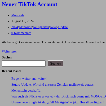
Neuer TikTok Account
unserer
neuen
Beitrags-
Monoside
Single
Autor:
Beitrag
August 15, 2024
veröffentlicht:
Beitrags-
2024
/
Monoside
/
Neuigkeiten
/
News
/
Update
Kategorie:
Beitrags-
0 Kommentare
Kommentare:
Ab heute gibt es einen neuen TikTok Account. Um den neuen Account schnell
Neuer
Weiterlesen
TikTok
Suchen
Account
Suchen
Recent Posts
Es geht weiter und weiter!
Studio-Update: Wir sind unserem Zeitplan meilenweit voraus!
Meilenstein geschafft.
Was euch als Nächstes erwartet – der Blick nach vorne mit MONOSi
Unsere neue Single ist da: „Call Me Again“ – jetzt überall verfügbar!