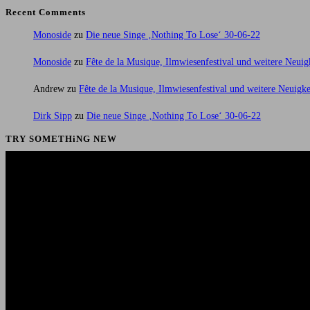
Recent Comments
Monoside
zu
Die neue Singe ‚Nothing To Lose‘ 30-06-22
Monoside
zu
Fête de la Musique, Ilmwiesenfestival und weitere Neuig
Andrew
zu
Fête de la Musique, Ilmwiesenfestival und weitere Neuigke
Dirk Sipp
zu
Die neue Singe ‚Nothing To Lose‘ 30-06-22
TRY SOMETHiNG NEW