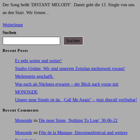
Der Song heißt 'DISTANT MELODY'. Damit geht die 13. Single von uns
an den Start. Wir freuen…
Neue
Weiterlesen
Single
Suchen
&
Suchen
ein
Recent Posts
bisschen
Es geht weiter und weiter!
was
Studio-Update: Wir sind unserem Zeitplan meilenweit voraus!
für
Meilenstein geschafft.
das
Was euch als Nächstes erwartet – der Blick nach vorne mit
Auge
MONOSiDE
Unsere neue Single ist da: „Call Me Again“ – jetzt überall verfügbar!
Recent Comments
Monoside
zu
Die neue Singe ‚Nothing To Lose‘ 30-06-22
Monoside
zu
Fête de la Musique, Ilmwiesenfestival und weitere