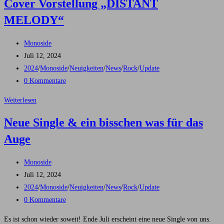
Cover Vorstellung „DISTANT
MELODY“
Beitrags-
Monoside
Autor:
Beitrag
Juli 12, 2024
veröffentlicht:
Beitrags-
2024
/
Monoside
/
Neuigkeiten
/
News
/
Rock
/
Update
Kategorie:
Beitrags-
0 Kommentare
Kommentare:
Cover
Weiterlesen
Vorstellung
Neue Single & ein bisschen was für das
„DISTANT
Auge
MELODY“
Beitrags-
Monoside
Autor:
Beitrag
Juli 12, 2024
veröffentlicht:
Beitrags-
2024
/
Monoside
/
Neuigkeiten
/
News
/
Rock
/
Update
Kategorie:
Beitrags-
0 Kommentare
Kommentare:
Es ist schon wieder soweit! Ende Juli erscheint eine neue Single von uns.