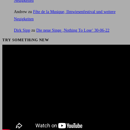
Neuigkeiten
Andrew
zu
Fête de la Musique, Ilmwiesenfestival und weitere
Neuigkeiten
Dirk Sipp
zu
Die neue Singe ‚Nothing To Lose‘ 30-06-22
TRY SOMETHiNG NEW