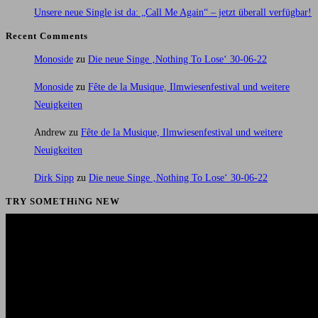
Unsere neue Single ist da: „Call Me Again“ – jetzt überall verfügbar!
Recent Comments
Monoside
zu
Die neue Singe ‚Nothing To Lose‘ 30-06-22
Monoside
zu
Fête de la Musique, Ilmwiesenfestival und weitere
Neuigkeiten
Andrew
zu
Fête de la Musique, Ilmwiesenfestival und weitere
Neuigkeiten
Dirk Sipp
zu
Die neue Singe ‚Nothing To Lose‘ 30-06-22
TRY SOMETHiNG NEW