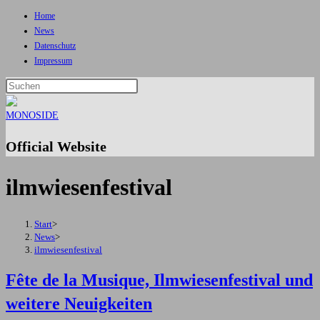
Home
Zum
News
Inhalt
Datenschutz
springen
Impressum
Press
Escape
to
close
Official Website
the
search
ilmwiesenfestival
panel.
Start
>
News
>
ilmwiesenfestival
Fête de la Musique, Ilmwiesenfestival und
weitere Neuigkeiten