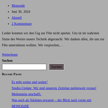
Beitrags-
Monoside
Autor:
Beitrag
Juni 30, 2024
veröffentlicht:
Beitrags-
Aktuell
Kategorie:
Beitrags-
2 Kommentare
Kommentare:
Leider konnten wir den Gig zur Fête nicht spielen. Uns ist im wahrsten
Sinne des Wortes unsere Technik abgeraucht. Wir danken allen, die uns zur
Fête unterstützen wollten. Wir verprechen,…
Fête
Weiterlesen
de
Suchen
la
Suchen
Musique,
Recent Posts
Ilmwiesenfestival
Es geht weiter und weiter!
und
Studio-Update: Wir sind unserem Zeitplan meilenweit voraus!
weitere
Meilenstein geschafft.
Neuigkeiten
Was euch als Nächstes erwartet – der Blick nach vorne mit
MONOSiDE