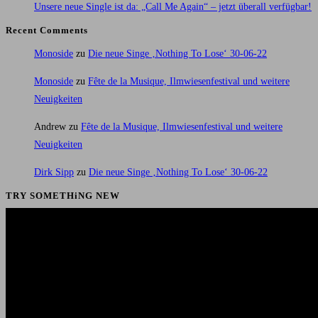
Unsere neue Single ist da: „Call Me Again“ – jetzt überall verfügbar!
Recent Comments
Monoside
zu
Die neue Singe ‚Nothing To Lose‘ 30-06-22
Monoside
zu
Fête de la Musique, Ilmwiesenfestival und weitere
Neuigkeiten
Andrew
zu
Fête de la Musique, Ilmwiesenfestival und weitere
Neuigkeiten
Dirk Sipp
zu
Die neue Singe ‚Nothing To Lose‘ 30-06-22
TRY SOMETHiNG NEW