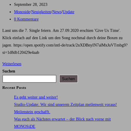
Autor:
Beitrag
September 28, 2023
veröffentlicht:
Beitrags-
Monoside
/
Neuigkeiten
/
News
/
Update
Kategorie:
Beitrags-
0 Kommentare
Kommentare:
Lasst uns die 7. Single feiern. Am 27.09.2020 erschien 'Give Us Time'.
Klick einfach auf den Link um den Song nochmal durch deine Boxen zu
jagen. https://open.spotify.com/intl-de/track/2nXDBnyIN7alMxJuVTmbg9?
si=1d8db120429e4aab
Die
Weiterlesen
7.
Suchen
Single..
Suchen
Recent Posts
Es geht weiter und weiter!
Studio-Update: Wir sind unserem Zeitplan meilenweit voraus!
Meilenstein geschafft.
Was euch als Nächstes erwartet – der Blick nach vorne mit
MONOSiDE