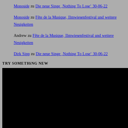
Monoside
zu
Die neue Singe ‚Nothing To Lose‘ 30-06-22
Monoside
zu
Fête de la Musique, Ilmwiesenfestival und weitere
Neuigkeiten
Andrew
zu
Fête de la Musique, Ilmwiesenfestival und weitere
Neuigkeiten
Dirk Sipp
zu
Die neue Singe ‚Nothing To Lose‘ 30-06-22
TRY SOMETHiNG NEW