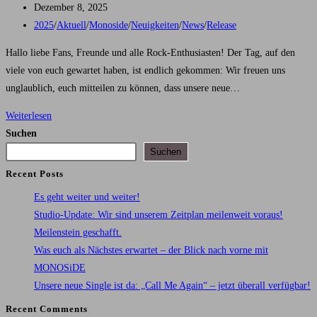
Autor:
Beitrag
Zeit
Dezember 8, 2025
veröffentlicht:
Beitrags-
rast!
2025
/
Aktuell
/
Monoside
/
Neuigkeiten
/
News
/
Release
Kategorie:
Hallo liebe Fans, Freunde und alle Rock-Enthusiasten! Der Tag, auf den
viele von euch gewartet haben, ist endlich gekommen: Wir freuen uns
unglaublich, euch mitteilen zu können, dass unsere neue…
Die
Weiterlesen
Zukunft
Suchen
ruft:
Suchen
Unsere
Recent Posts
brandneue
Es geht weiter und weiter!
Single
Studio-Update: Wir sind unserem Zeitplan meilenweit voraus!
„SOMEWHERE“
Meilenstein geschafft.
ist
Was euch als Nächstes erwartet – der Blick nach vorne mit
da!
MONOSiDE
Unsere neue Single ist da: „Call Me Again“ – jetzt überall verfügbar!
Recent Comments