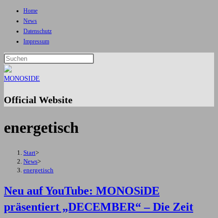
Home
Zum
News
Inhalt
Datenschutz
springen
Impressum
Press
Escape
to
close
Official Website
the
search
energetisch
panel.
Start
>
News
>
energetisch
Neu auf YouTube: MONOSiDE
präsentiert „DECEMBER“ – Die Zeit