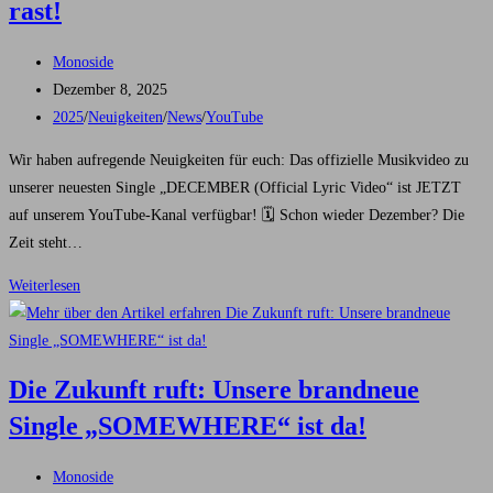
rast!
Beitrags-
Monoside
Autor:
Beitrag
Dezember 8, 2025
veröffentlicht:
Beitrags-
2025
/
Neuigkeiten
/
News
/
YouTube
Kategorie:
Wir haben aufregende Neuigkeiten für euch: Das offizielle Musikvideo zu
unserer neuesten Single „DECEMBER (Official Lyric Video“ ist JETZT
auf unserem YouTube-Kanal verfügbar! 🗓️ Schon wieder Dezember? Die
Zeit steht…
Neu
Weiterlesen
auf
YouTube:
MONOSiDE
Die Zukunft ruft: Unsere brandneue
präsentiert
Single „SOMEWHERE“ ist da!
„DECEMBER“
–
Beitrags-
Die
Monoside