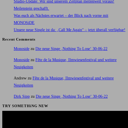
Studio-Update: Wir sind unserem Zeitplan meilenweit voraus!
Meilenstein geschafft.
Was euch als Nächstes erwartet – der Blick nach vorne mit
MONOSiDE
Unsere neue Single ist da: „Call Me Again“ – jetzt überall verfügbar!
Recent Comments
Monoside
zu
Die neue Singe ‚Nothing To Lose‘ 30-06-22
Monoside
zu
Fête de la Musique, Ilmwiesenfestival und weitere
Neuigkeiten
Andrew
zu
Fête de la Musique, Ilmwiesenfestival und weitere
Neuigkeiten
Dirk Sipp
zu
Die neue Singe ‚Nothing To Lose‘ 30-06-22
TRY SOMETHiNG NEW