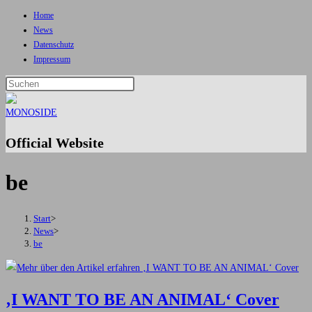
Home
Zum
News
Inhalt
Datenschutz
springen
Impressum
Press
Escape
to
close
Official Website
the
search
be
panel.
Start
>
News
>
be
‚I WANT TO BE AN ANIMAL‘ Cover