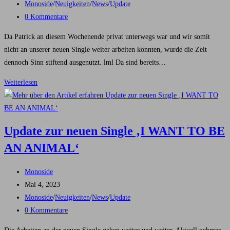
veröffentlicht:
Beitrags-
Monoside
/
Neuigkeiten
/
News
/
Update
Kategorie:
Beitrags-
0 Kommentare
Kommentare:
Da Patrick an diesem Wochenende privat unterwegs war und wir somit
nicht an unserer neuen Single weiter arbeiten konnten, wurde die Zeit
dennoch Sinn stiftend ausgenutzt. lml Da sind bereits…
Die
Weiterlesen
neuen
Mix(es)
&
Update zur neuen Single ‚I WANT TO BE
Nothing
AN ANIMAL‘
To
Lose
Beitrags-
Lyrics
Monoside
Autor:
Beitrag
Video
Mai 4, 2023
veröffentlicht:
Beitrags-
Monoside
/
Neuigkeiten
/
News
/
Update
Kategorie:
Beitrags-
0 Kommentare
Kommentare: