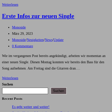
Updates
Weiterlesen
zur
Erste Infos zur neuen Single
neuen
Single:
Beitrags-
Monoside
‚I
Autor:
Beitrag
März 29, 2023
WANT
veröffentlicht:
Beitrags-
Monoside
/
Neuigkeiten
/
News
/
Update
TO
Kategorie:
Beitrags-
0 Kommentare
BE
Kommentare:
AN
Wie im vergangenen Post bereits angekündigt, arbeiten wir momentan an
ANIMAL‘
einer neuen Single. Diesen Montag konnten wir bereits den Bass für den
Song aufnehmen. Am Freitag sind die Gitarren dran.…
Erste
Weiterlesen
Infos
Suchen
zur
Suchen
neuen
Recent Posts
Single
Es geht weiter und weiter!