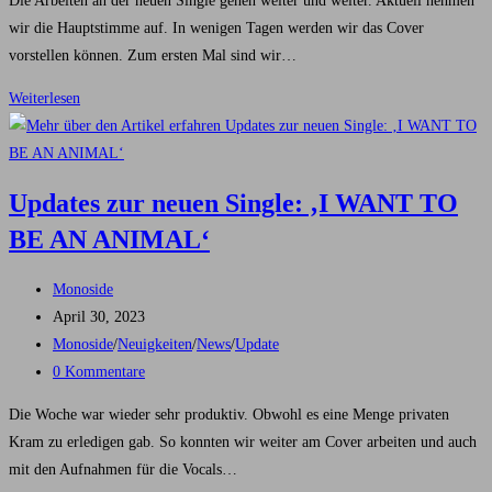
Die Arbeiten an der neuen Single gehen weiter und weiter. Aktuell nehmen
wir die Hauptstimme auf. In wenigen Tagen werden wir das Cover
vorstellen können. Zum ersten Mal sind wir…
Update
Weiterlesen
zur
neuen
Single
Updates zur neuen Single: ‚I WANT TO
‚I
BE AN ANIMAL‘
WANT
TO
Beitrags-
BE
Monoside
Autor:
Beitrag
AN
April 30, 2023
veröffentlicht:
Beitrags-
ANIMAL‘
Monoside
/
Neuigkeiten
/
News
/
Update
Kategorie:
Beitrags-
0 Kommentare
Kommentare:
Die Woche war wieder sehr produktiv. Obwohl es eine Menge privaten
Kram zu erledigen gab. So konnten wir weiter am Cover arbeiten und auch
mit den Aufnahmen für die Vocals…