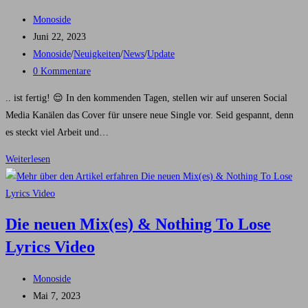
Beitrags-
Monoside
Autor:
Beitrag
Juni 22, 2023
veröffentlicht:
Beitrags-
Monoside
/
Neuigkeiten
/
News
/
Update
Kategorie:
Beitrags-
0 Kommentare
Kommentare:
.. ist fertig! 😌 In den kommenden Tagen, stellen wir auf unseren Social
Media Kanälen das Cover für unsere neue Single vor. Seid gespannt, denn
es steckt viel Arbeit und…
‚I
Weiterlesen
WANT
TO
BE
Die neuen Mix(es) & Nothing To Lose
AN
Lyrics Video
ANIMAL‘
Cover
Beitrags-
Monoside
Autor:
Beitrag
Mai 7, 2023