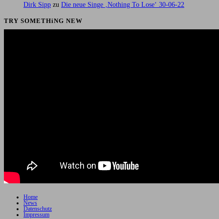
Dirk Sipp
zu
Die neue Singe ‚Nothing To Lose‘ 30-06-22
TRY SOMETHiNG NEW
Home
News
Datenschutz
Impressum