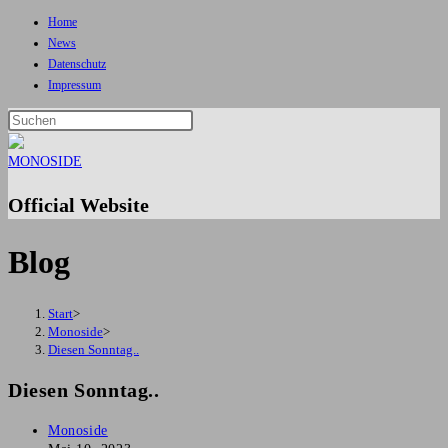
Home
Zum
News
Inhalt
Datenschutz
springen
Impressum
Press
Escape
to
close
Official Website
the
search
Blog
panel.
Start
>
Monoside
>
Diesen Sonntag..
Diesen Sonntag..
Beitrags-
Monoside