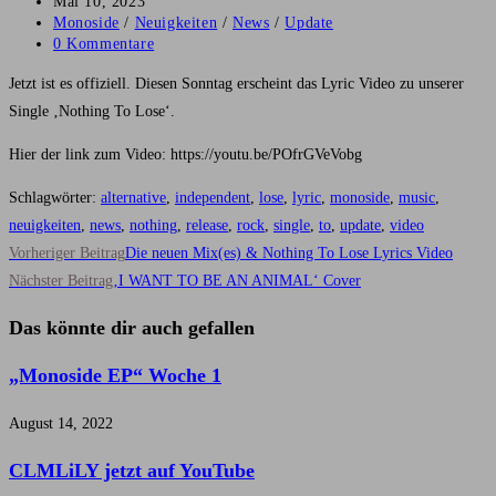
Autor:
Beitrag
Mai 10, 2023
veröffentlicht:
Beitrags-
Monoside
/
Neuigkeiten
/
News
/
Update
Kategorie:
Beitrags-
0 Kommentare
Kommentare:
Jetzt ist es offiziell. Diesen Sonntag erscheint das Lyric Video zu unserer
Single ‚Nothing To Lose‘.
Hier der link zum Video: https://youtu.be/POfrGVeVobg
Schlagwörter
:
alternative
,
independent
,
lose
,
lyric
,
monoside
,
music
,
neuigkeiten
,
news
,
nothing
,
release
,
rock
,
single
,
to
,
update
,
video
Weitere
Vorheriger Beitrag
Die neuen Mix(es) & Nothing To Lose Lyrics Video
Artikel
Nächster Beitrag
‚I WANT TO BE AN ANIMAL‘ Cover
ansehen
Das könnte dir auch gefallen
„Monoside EP“ Woche 1
August 14, 2022
CLMLiLY jetzt auf YouTube