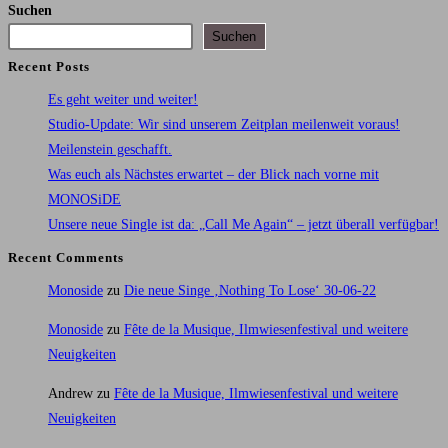
Suchen
ein
Suchen
Recent Posts
Es geht weiter und weiter!
Studio-Update: Wir sind unserem Zeitplan meilenweit voraus!
Meilenstein geschafft.
Was euch als Nächstes erwartet – der Blick nach vorne mit
MONOSiDE
Unsere neue Single ist da: „Call Me Again“ – jetzt überall verfügbar!
Recent Comments
Monoside
zu
Die neue Singe ‚Nothing To Lose‘ 30-06-22
Monoside
zu
Fête de la Musique, Ilmwiesenfestival und weitere
Neuigkeiten
Andrew
zu
Fête de la Musique, Ilmwiesenfestival und weitere
Neuigkeiten