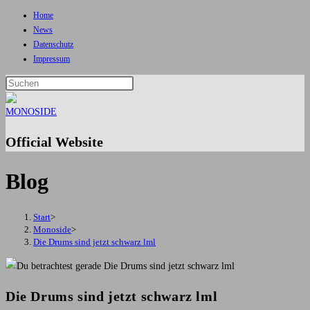
Home
Zum
News
Inhalt
Datenschutz
springen
Impressum
Press
Escape
to
close
Official Website
the
search
Blog
panel.
Start
>
Monoside
>
Die Drums sind jetzt schwarz lml
Die Drums sind jetzt schwarz lml