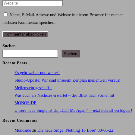
Namen
deine
Gib
oder
E-
deine
Name, E-Mail-Adresse und Website in diesem Browser für meinen
Benutzernamen
Mail-
Website-
nächsten Kommentar speichern.
zum
Adresse
URL
Kommentieren
zum
ein
ein
Kommentieren
(optional)
Suchen
ein
Suchen
Recent Posts
Es geht weiter und weiter!
Studio-Update: Wir sind unserem Zeitplan meilenweit voraus!
Meilenstein geschafft.
Was euch als Nächstes erwartet – der Blick nach vorne mit
MONOSiDE
Unsere neue Single ist da: „Call Me Again“ – jetzt überall verfügbar!
Recent Comments
Monoside
zu
Die neue Singe ‚Nothing To Lose‘ 30-06-22