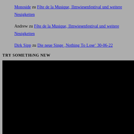
Monoside
zu
Fête de la Musique, Ilmwiesenfestival und weitere
Neuigkeiten
Andrew
zu
Fête de la Musique, Ilmwiesenfestival und weitere
Neuigkeiten
Dirk Sipp
zu
Die neue Singe ‚Nothing To Lose‘ 30-06-22
TRY SOMETHiNG NEW