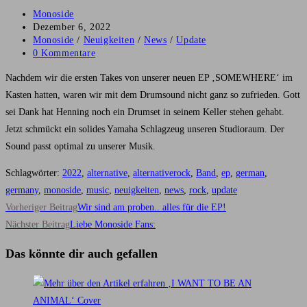
Beitrags-
Monoside
Autor:
Beitrag
Dezember 6, 2022
veröffentlicht:
Beitrags-
Monoside
/
Neuigkeiten
/
News
/
Update
Kategorie:
Beitrags-
0 Kommentare
Kommentare:
Nachdem wir die ersten Takes von unserer neuen EP ‚SOMEWHERE‘ im
Kasten hatten, waren wir mit dem Drumsound nicht ganz so zufrieden. Gott
sei Dank hat Henning noch ein Drumset in seinem Keller stehen gehabt.
Jetzt schmückt ein solides Yamaha Schlagzeug unseren Studioraum. Der
Sound passt optimal zu unserer Musik.
Schlagwörter
:
2022
,
alternative
,
alternativerock
,
Band
,
ep
,
german
,
germany
,
monoside
,
music
,
neuigkeiten
,
news
,
rock
,
update
Weitere
Vorheriger Beitrag
Wir sind am proben.. alles für die EP!
Artikel
Nächster Beitrag
Liebe Monoside Fans:
ansehen
Das könnte dir auch gefallen