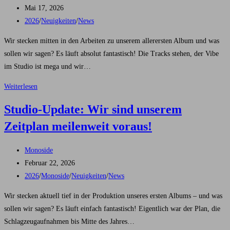
Autor:
Beitrag
Mai 17, 2026
veröffentlicht:
Beitrags-
2026
/
Neuigkeiten
/
News
Kategorie:
Wir stecken mitten in den Arbeiten zu unserem allerersten Album und was
sollen wir sagen? Es läuft absolut fantastisch! Die Tracks stehen, der Vibe
im Studio ist mega und wir…
Es
Weiterlesen
geht
Studio-Update: Wir sind unserem
weiter
Zeitplan meilenweit voraus!
und
weiter!
Beitrags-
Monoside
Autor:
Beitrag
Februar 22, 2026
veröffentlicht:
Beitrags-
2026
/
Monoside
/
Neuigkeiten
/
News
Kategorie:
Wir stecken aktuell tief in der Produktion unseres ersten Albums – und was
sollen wir sagen? Es läuft einfach fantastisch! Eigentlich war der Plan, die
Schlagzeugaufnahmen bis Mitte des Jahres…