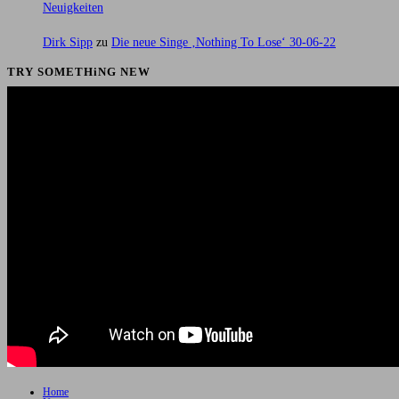
Neuigkeiten
Dirk Sipp
zu
Die neue Singe ‚Nothing To Lose‘ 30-06-22
TRY SOMETHiNG NEW
Home