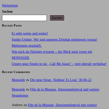
Studio-
Weiterlesen
Update:
Suchen
Wir
Suchen
sind
Recent Posts
unserem
Es geht weiter und weiter!
Zeitplan
Studio-Update: Wir sind unserem Zeitplan meilenweit voraus!
meilenweit
Meilenstein geschafft.
voraus!
Was euch als Nächstes erwartet – der Blick nach vorne mit
MONOSiDE
Unsere neue Single ist da: „Call Me Again“ – jetzt überall verfügbar!
Recent Comments
Monoside
zu
Die neue Singe ‚Nothing To Lose‘ 30-06-22
Monoside
zu
Fête de la Musique, Ilmwiesenfestival und weitere
Neuigkeiten
Andrew
zu
Fête de la Musique, Ilmwiesenfestival und weitere